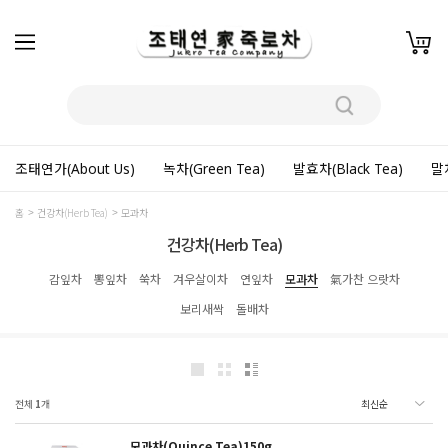
조태연가(About Us)
녹차(Green Tea)
발효차(Black Tea)
말차
홈
건강차(Herb Tea)
모과차
건강차(Herb Tea)
감잎차
뽕잎차
쑥차
겨우살이차
연잎차
모과차
氣가찬 으랏차
보리새싹
돌배차
전체
1
개
모과차(Quince Tea)150g