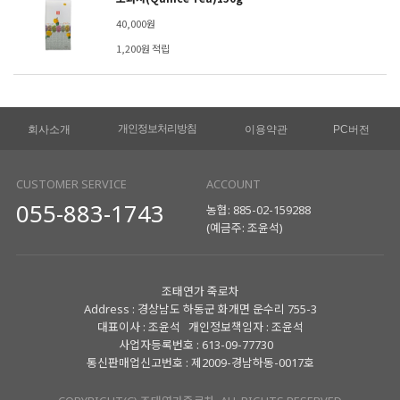
40,000원
1,200원 적립
개인정보처리방침
회사소개
이용약관
PC버전
CUSTOMER SERVICE
ACCOUNT
055-883-1743
농협: 885-02-159288
(예금주: 조윤석)
조태연가 죽로차
Address : 경상남도 하동군 화개면 운수리 755-3
대표이사 : 조윤석 개인정보책임자 : 조윤석
사업자등록번호 : 613-09-77730
통신판매업신고번호 : 제2009-경남하동-0017호