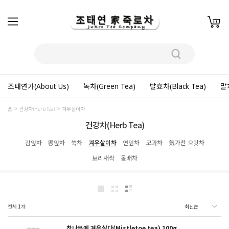
조태연가(About Us)
녹차(Green Tea)
발효차(Black Tea)
말차
홈
건강차(Herb Tea)
겨우살이차
건강차(Herb Tea)
감잎차
뽕잎차
쑥차
겨우살이차
연잎차
모과차
氣가찬 으랏차
보리새싹
돌배차
전체
1
개
참나무에 겨우살다(Mistletoe tea) 100g