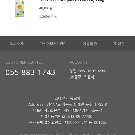
40,000원
1,200원 적립
개인정보처리방침
회사소개
이용약관
PC버전
CUSTOMER SERVICE
ACCOUNT
055-883-1743
농협: 885-02-159288
(예금주: 조윤석)
조태연가 죽로차
Address : 경상남도 하동군 화개면 운수리 755-3
대표이사 : 조윤석 개인정보책임자 : 조윤석
사업자등록번호 : 613-09-77730
통신판매업신고번호 : 제2009-경남하동-0017호