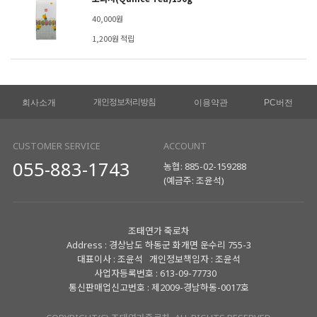
40,000원
1,200원 적립
개인정보처리방침
회사소개
이용약관
PC버전
CUSTOMER SERVICE
ACCOUNT
055-883-1743
농협: 885-02-159288
(예금주: 조윤석)
조태연가 죽로차
Address : 경상남도 하동군 화개면 운수리 755-3
대표이사 : 조윤석 개인정보책임자 : 조윤석
사업자등록번호 : 613-09-77730
통신판매업신고번호 : 제2009-경남하동-0017호