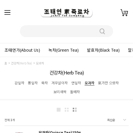
조태연가(About Us)
녹차(Green Tea)
발효차(Black Tea)
말차
홈
건강차(Herb Tea)
모과차
건강차(Herb Tea)
감잎차
뽕잎차
쑥차
겨우살이차
연잎차
모과차
氣가찬 으랏차
보리새싹
돌배차
전체
1
개
모과차(Quince Tea)150g