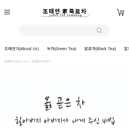
조태연가(About Us)
녹차(Green Tea)
발효차(Black Tea)
말차
조태연가(About Us)
조태연가 이야기