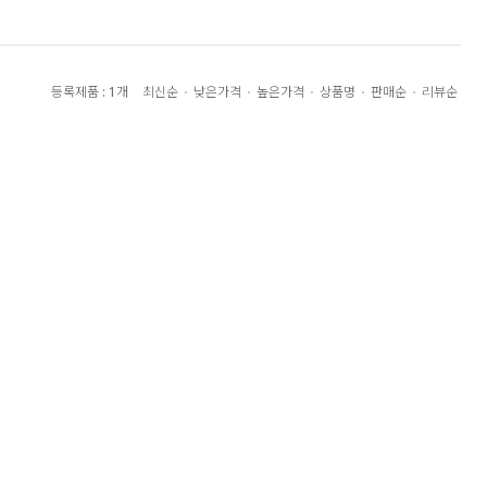
최신순
낮은가격
높은가격
상품명
판매순
리뷰순
등록제품 : 1개