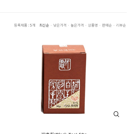
최신순
낮은가격
높은가격
상품명
판매순
리뷰순
등록제품 : 5개