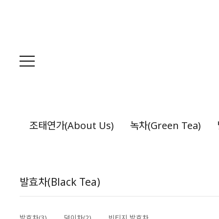
조태연가(About Us)
녹차(Green Tea)
발효차(Black Tea)
발효차(3)
덩이차(2)
빈티지 발효차