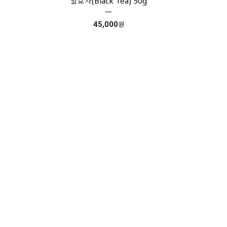
발효차(Black Tea) 50g
45,000
원