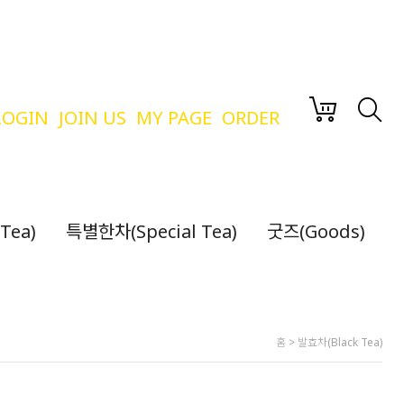
LOGIN
JOIN US
MY PAGE
ORDER
Tea)
특별한차(Special Tea)
굿즈(Goods)
홈
>
발효차(Black Tea)