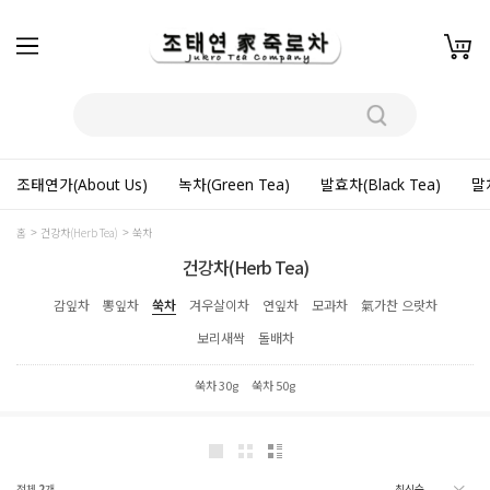
조태연가(About Us)
녹차(Green Tea)
발효차(Black Tea)
말차
홈
건강차(Herb Tea)
쑥차
건강차(Herb Tea)
감잎차
뽕잎차
쑥차
겨우살이차
연잎차
모과차
氣가찬 으랏차
보리새싹
돌배차
쑥차 30g
쑥차 50g
전체
2
개