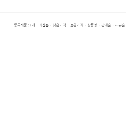
최신순
낮은가격
높은가격
상품명
판매순
리뷰순
등록제품 : 1개