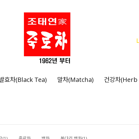
발효차(Black Tea)
말차(Matcha)
건강차(Herb 
(1)
죽로차
백차
봉다리 백차(1)