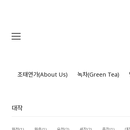
조태연가(About Us)
녹차(Green Tea)
대작
화전(1)
화후(1)
우전(2)
세작(2)
중작(1)
대작