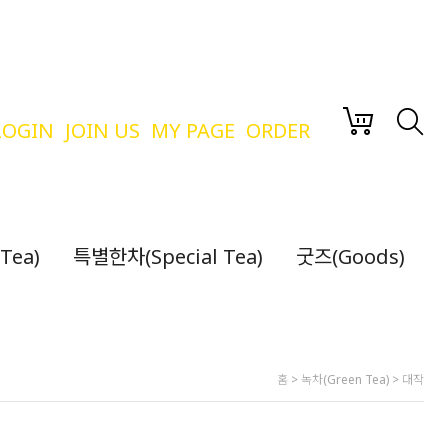
LOGIN
JOIN US
MY PAGE
ORDER
Tea)
특별한차(Special Tea)
굿즈(Goods)
홈
>
녹차(Green Tea)
>
대작