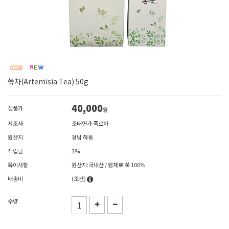
쑥차(Artemisia Tea) 50g
40,000
상품가
원
제조사
조태연가 죽로차
원산지
경남 하동
적립금
3%
특이사항
원산지:국내산 / 원재료:쑥 100%
배송비
(조건)
수량