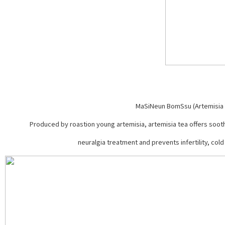
MaSiNeun BomSsu (Artemisia 
Produced by roastion young artemisia, artemisia tea offers soothi
neuralgia treatment and prevents infertility, cold