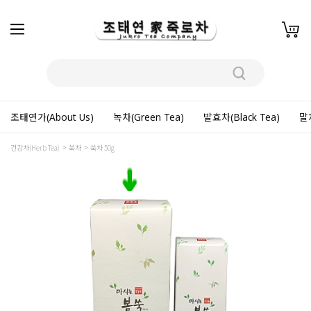
조태연가(About Us)
녹차(Green Tea)
발효차(Black Tea)
말차
건강차(Herb Tea)
쑥차
쑥차 50g