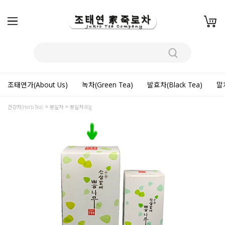
조태연가(About Us)
녹차(Green Tea)
발효차(Black Tea)
말차
건강차(Herb Tea)
뽕잎차
뽕잎차 80g