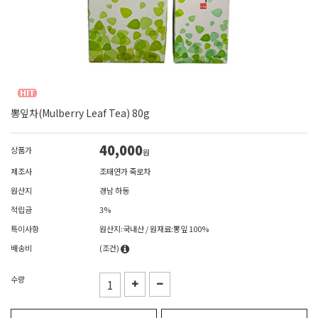
뽕잎차(Mulberry Leaf Tea) 80g
40,000
상품가
원
제조사
조태연가 죽로차
원산지
경남 하동
적립금
3%
특이사항
원산지:국내산 / 원재료:뽕잎 100%
배송비
(조건)
수량