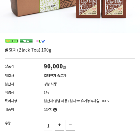
발효차(Black Tea) 100g
90,000
상품가
원
제조사
조태연가 죽로차
원산지
경남 하동
적립금
3%
특이사항
원산지:경남 하동 / 원재료: 유기농녹차잎 100%
배송비
(조건)
수량