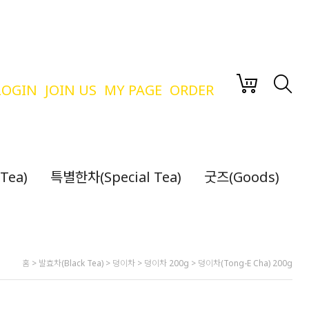
LOGIN
JOIN US
MY PAGE
ORDER
Tea)
특별한차(Special Tea)
굿즈(Goods)
홈
>
발효차(Black Tea)
>
덩이차
>
덩이차 200g
> 덩이차(Tong-E Cha) 200g