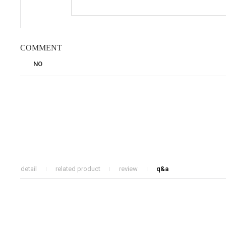
COMMENT
NO
detail
related product
review
q&a