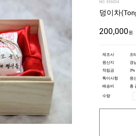
NO. 336034
덩이차(Tong-
200,000
원
제조사
조
원산지
경
적립금
3%
특이사항
원산
배송비
총 
수량