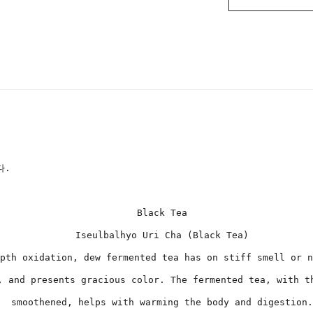
다.
Black Tea
Iseulbalhyo Uri Cha (Black Tea)
pth oxidation, dew fermented tea has on stiff smell or n
, and presents gracious color. The fermented tea, with t
smoothened, helps with warming the body and digestion.