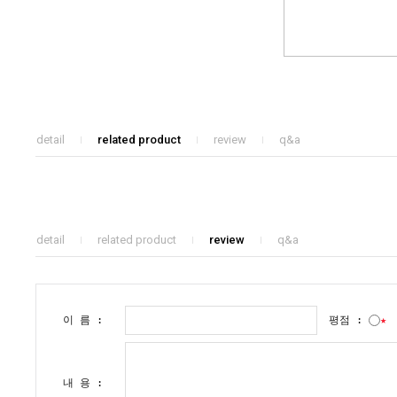
detail
related product
review
q&a
detail
related product
review
q&a
이 름 :
평점 :
★
내 용 :