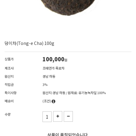
덩이차(Tong-e Cha) 100g
100,000
상품가
원
제조사
조태연가 죽로차
원산지
경남 하동
적립금
3%
특이사항
원산지:경남 하동 / 원재료: 유기농녹차잎 100%
배송비
(조건)
수량
상품이 품절되었습니다.