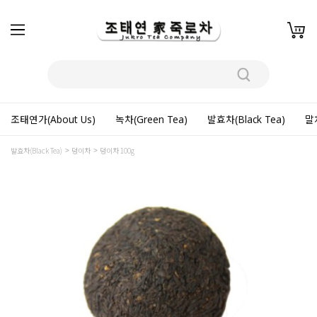
조태연가(About Us)
녹차(Green Tea)
발효차(Black Tea)
말차
발효차(Black Tea)
덩이차
덩이차 100g