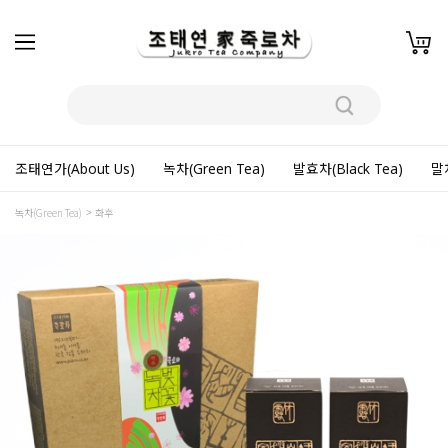
조태연가(About Us)
녹차(Green Tea)
발효차(Black Tea)
말차
녹차(Green Tea)
화후