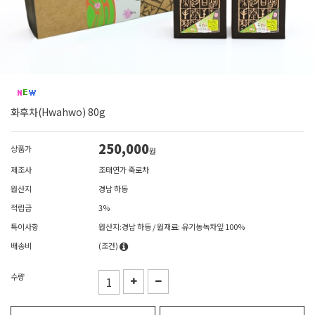
화후차(Hwahwo) 80g
250,000
상품가
원
제조사
조태연가 죽로차
원산지
경남 하동
적립금
3%
특이사항
원산지:경남 하동 / 원재료: 유기농녹차잎 100%
배송비
(조건)
수량