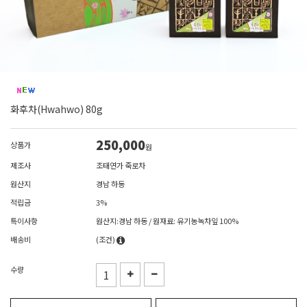
화후차(Hwahwo) 80g
250,000
상품가
원
제조사
조태연가 죽로차
원산지
경남 하동
적립금
3%
특이사항
원산지:경남 하동 / 원재료: 유기농녹차잎 100%
배송비
(조건)
수량