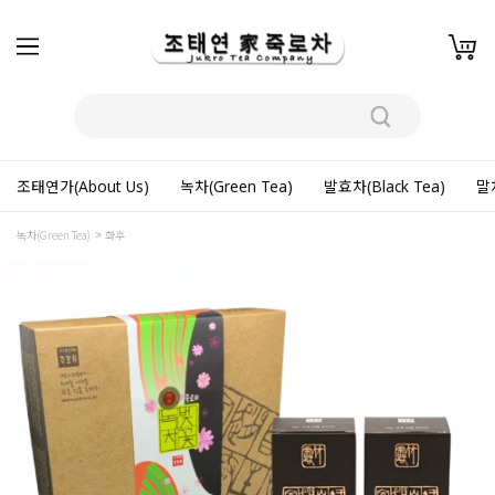
조태연가(About Us)
녹차(Green Tea)
발효차(Black Tea)
말차
녹차(Green Tea)
화후