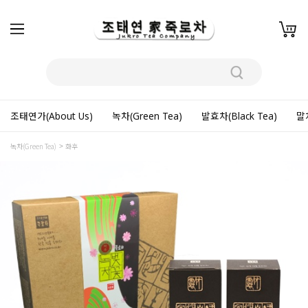
조태연가(About Us)
녹차(Green Tea)
발효차(Black Tea)
말차
녹차(Green Tea)
화후