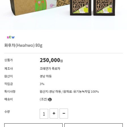
화후차(Hwahwo) 80g
250,000
상품가
원
제조사
조태연가 죽로차
원산지
경남 하동
적립금
3%
특이사항
원산지:경남 하동 / 원재료: 유기농녹차잎 100%
배송비
(조건)
수량