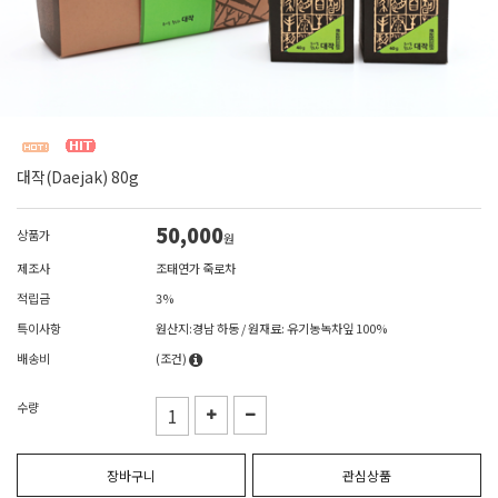
대작(Daejak) 80g
50,000
상품가
원
제조사
조태연가 죽로차
적립금
3%
특이사항
원산지:경남 하동 / 원재료: 유기농녹차잎 100%
배송비
(조건)
수량
장바구니
관심상품