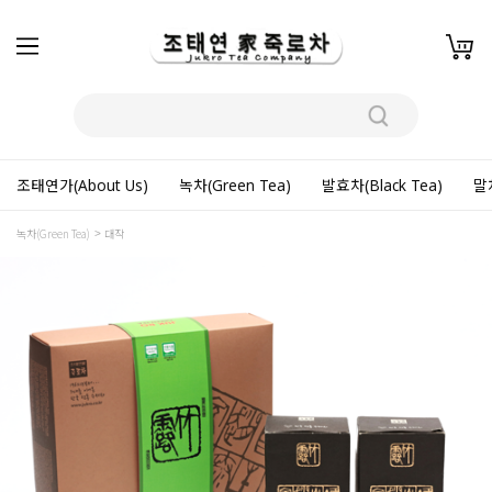
조태연가(About Us)
녹차(Green Tea)
발효차(Black Tea)
말차
녹차(Green Tea)
대작