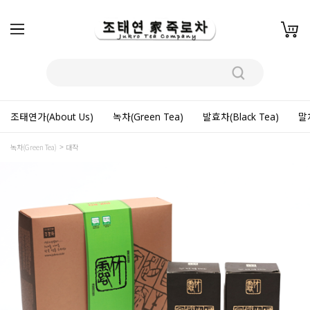
조태연가(About Us)
녹차(Green Tea)
발효차(Black Tea)
말차
녹차(Green Tea)
대작