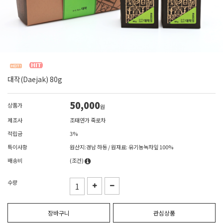
대작(Daejak) 80g
50,000
상품가
원
제조사
조태연가 죽로차
적립금
3%
특이사항
원산지:경남 하동 / 원재료: 유기농녹차잎 100%
배송비
(조건)
수량
장바구니
관심상품