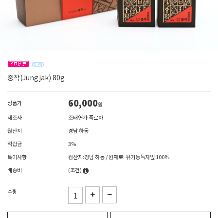
중작(Jungjak) 80g
60,000
상품가
원
제조사
조태연가 죽로차
원산지
경남 하동
적립금
3%
특이사항
원산지:경남 하동 / 원재료: 유기농녹차잎 100%
배송비
(조건)
수량