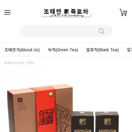
조태연가(About Us)
녹차(Green Tea)
발효차(Black Tea)
말차
녹차(Green Tea)
중작