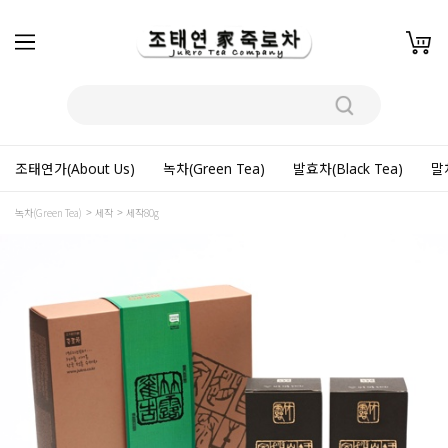
조태연가(About Us)
녹차(Green Tea)
발효차(Black Tea)
말차
녹차(Green Tea)
세작
세작80g