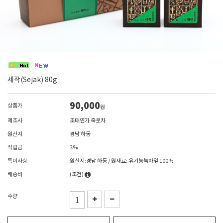
세작(Sejak) 80g
90,000
상품가
원
제조사
조태연가 죽로차
원산지
경남 하동
적립금
3%
특이사항
원산지:경남 하동 / 원재료: 유기농녹차잎 100%
배송비
(조건)
수량