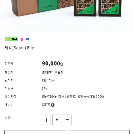
세작(Sejak) 80g
90,000
상품가
원
제조사
조태연가 죽로차
원산지
경남 하동
적립금
3%
특이사항
원산지:경남 하동 / 원재료: 유기농녹차잎 100%
배송비
(조건)
수량