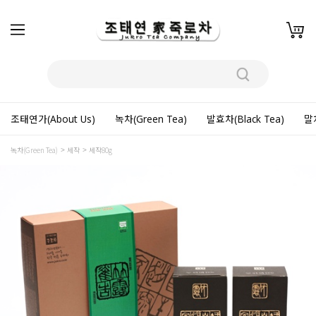
조태연가(About Us)
녹차(Green Tea)
발효차(Black Tea)
말차
녹차(Green Tea)
세작
세작80g