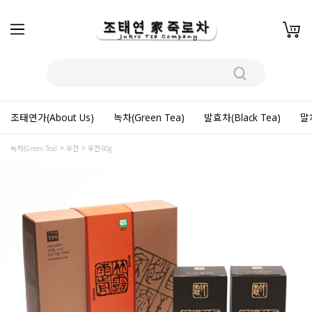
조태연가(About Us)
녹차(Green Tea)
발효차(Black Tea)
말차
녹차(Green Tea)
우전
우전 80g