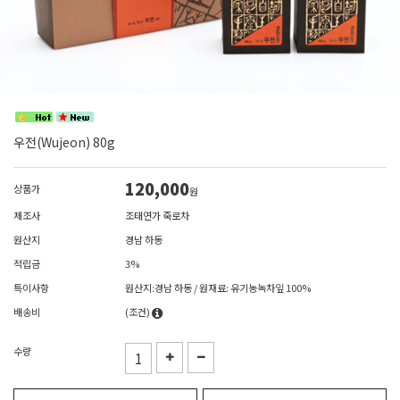
우전(Wujeon) 80g
120,000
상품가
원
제조사
조태연가 죽로차
원산지
경남 하동
적립금
3%
특이사항
원산지:경남 하동 / 원재료: 유기농녹차잎 100%
배송비
(조건)
수량