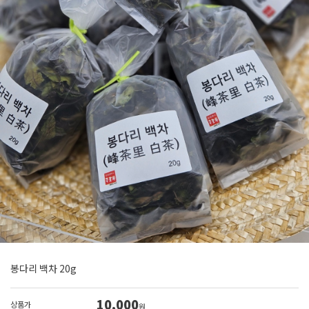
봉다리 백차 20g
10,000
상품가
원