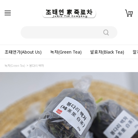
조태연가(About Us)
녹차(Green Tea)
발효차(Black Tea)
말차
녹차(Green Tea)
봉다리 백차