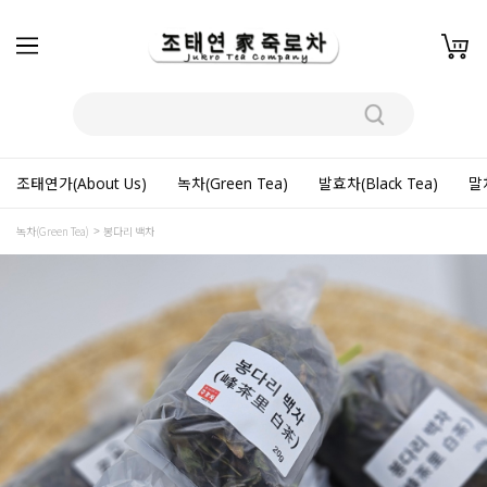
조태연가(About Us)
녹차(Green Tea)
발효차(Black Tea)
말차
녹차(Green Tea)
봉다리 백차