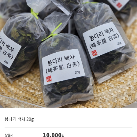
봉다리 백차 20g
10,000
상품가
원