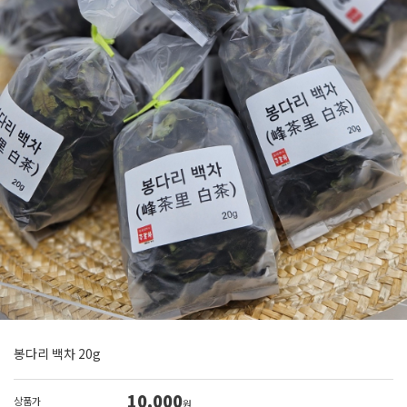
봉다리 백차 20g
10,000
상품가
원