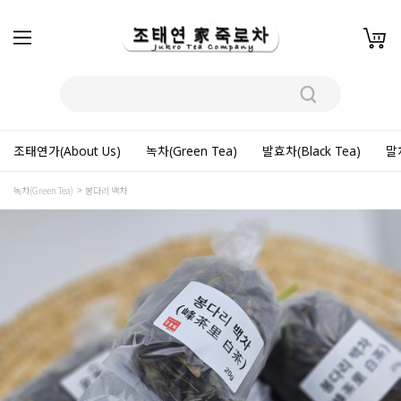
조태연가(About Us)
녹차(Green Tea)
발효차(Black Tea)
말차
녹차(Green Tea)
봉다리 백차